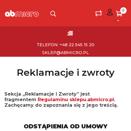
0
Toggle
☰
navigation
TELEFON: +48 22 545 15 20
SKLEP@ABMICRO.PL
Reklamacje i zwroty
Sekcja „Reklamacje i Zwroty” jest
fragmentem
Regulaminu sklepu.abmicro.pl
.
Zachęcamy do zapoznania się z jego treścią.
ODSTĄPIENIA OD UMOWY