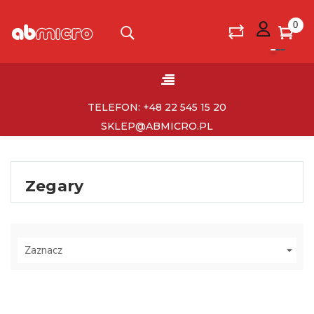
0
Toggle
☰
navigation
TELEFON: +48 22 545 15 20
SKLEP@ABMICRO.PL
Zegary
Zaznacz
