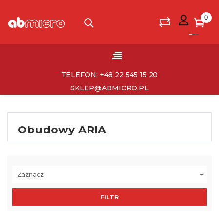
0
Toggle
☰
navigation
TELEFON: +48 22 545 15 20
SKLEP@ABMICRO.PL
Obudowy ARIA
Zaznacz

FILTR