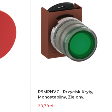
P9MPNVG - Przycisk Kryty,
,
Monostabilny, Zielony.
23,79 zł