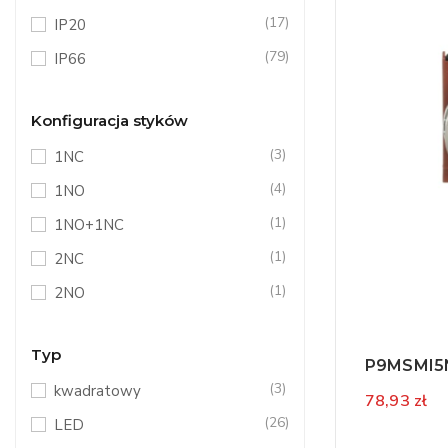
(17)
IP20
(79)
IP66
Konfiguracja styków
(3)
1NC
(4)
1NO
(1)
1NO+1NC
(1)
2NC
(1)
2NO
Typ
P9MSMI5N
(3)
kwadratowy
78,93 zł
(26)
LED