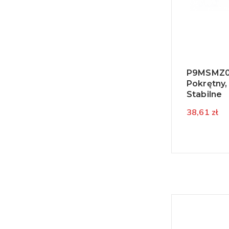
(1)
szara
(1)
szary
(1)
zielona
(13)
zielony
P9MSMZ0N
Pokrętny,
(2)
żółta
Stabilne
(9)
żółty
38,61 zł