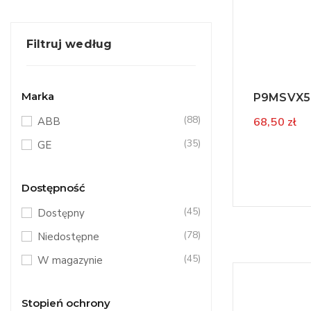
Filtruj według
Marka
P9MSVX5N
(88)
ABB
68,50 zł
(35)
GE
Dostępność
(45)
Dostępny
(78)
Niedostępne
(45)
W magazynie
Stopień ochrony