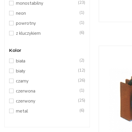
(23)
monostabilny
(1)
neon
(1)
powrotny
(6)
z kluczykiem
(1)
zwolnienie po wciśnięciu
Kolor
(6)
zwolnienie przez obrót
(2)
biała
(12)
biały
(26)
czarny
(1)
czerwona
(25)
czerwony
(6)
metal
(6)
niebieski
(1)
pomarańczowy