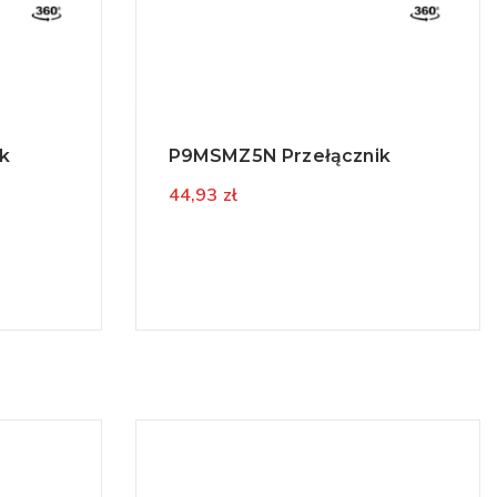
k
P9MSMZ5N Przełącznik
44,93 zł