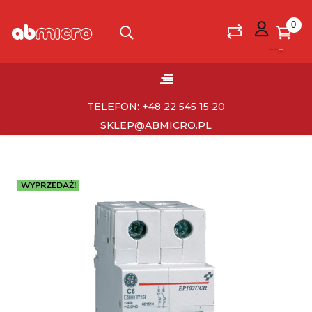
0
Toggle
☰
navigation
TELEFON: +48 22 545 15 20
SKLEP@ABMICRO.PL
WYPRZEDAŻ!