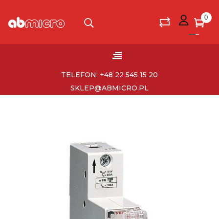
0
Toggle
☰
navigation
TELEFON: +48 22 545 15 20
SKLEP@ABMICRO.PL