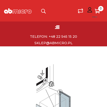
0
Toggle
☰
navigation
TELEFON: +48 22 545 15 20
SKLEP@ABMICRO.PL