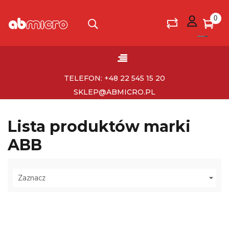
0
Toggle
☰
navigation
TELEFON: +48 22 545 15 20
SKLEP@ABMICRO.PL
Lista produktów marki
ABB
Zaznacz
