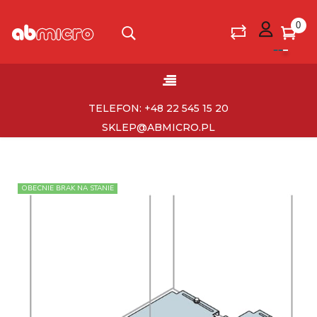
0
Toggle
☰
navigation
TELEFON: +48 22 545 15 20
SKLEP@ABMICRO.PL
OBECNIE BRAK NA STANIE