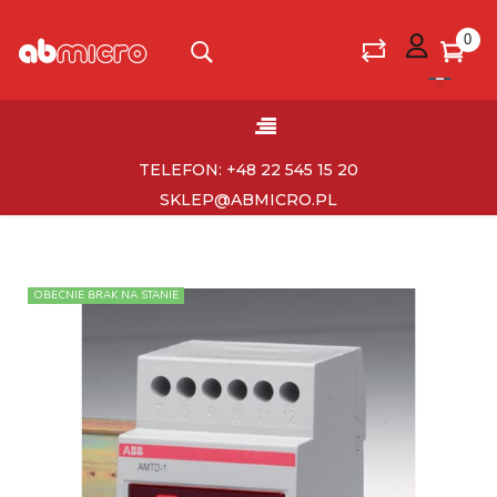
0
Toggle
☰
navigation
TELEFON: +48 22 545 15 20
SKLEP@ABMICRO.PL
OBECNIE BRAK NA STANIE