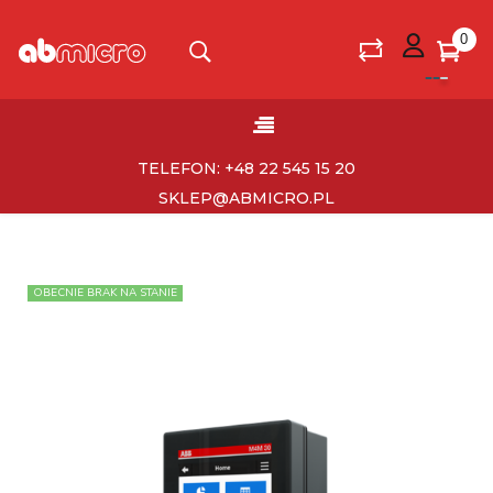
0
Toggle
☰
navigation
TELEFON: +48 22 545 15 20
SKLEP@ABMICRO.PL
OBECNIE BRAK NA STANIE