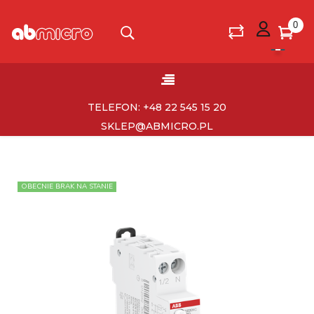
0
Toggle
☰
navigation
TELEFON: +48 22 545 15 20
SKLEP@ABMICRO.PL
OBECNIE BRAK NA STANIE