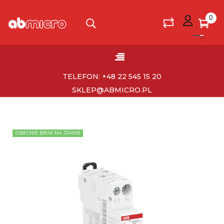
0
Toggle
☰
navigation
TELEFON: +48 22 545 15 20
SKLEP@ABMICRO.PL
OBECNIE BRAK NA STANIE