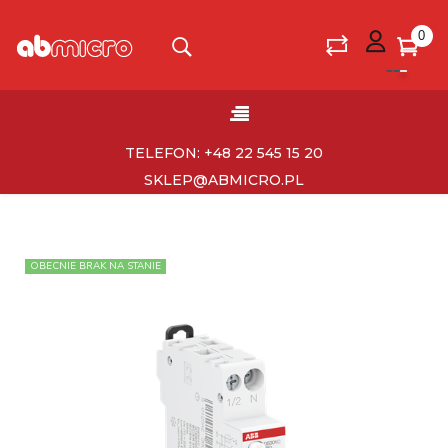
0
Toggle
☰
navigation
TELEFON: +48 22 545 15 20
SKLEP@ABMICRO.PL
OBECNIE BRAK NA STANIE