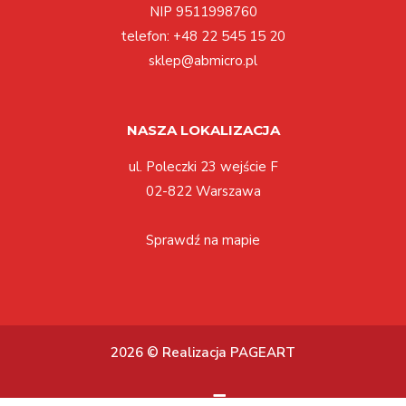
NIP 9511998760
telefon:
+48 22 545 15 20
sklep@abmicro.pl
NASZA LOKALIZACJA
ul. Poleczki 23 wejście F
02-822 Warszawa
Sprawdź na mapie
2026 © Realizacja PAGEART
Toggle
☰