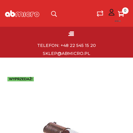
0
Toggle
☰
navigation
TELEFON: +48 22 545 15 20
SKLEP@ABMICRO.PL
WYPRZEDAŻ!