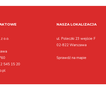
TAKTOWE
NASZA LOKALIZACJA
z o.o.
ul. Poleczki 23 wejście F
02-822 Warszawa
zawa
760
Sprawdź na mapie
2 545 15 20
o.pl
Polityka cookies
Regulamin
Polityka prywatności