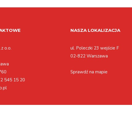
TAKTOWE
NASZA LOKALIZACJA
z o.o.
ul. Poleczki 23 wejście F
02-822 Warszawa
zawa
760
Sprawdź na mapie
2 545 15 20
o.pl
Polityka cookies
Regulamin
Polityka prywatności