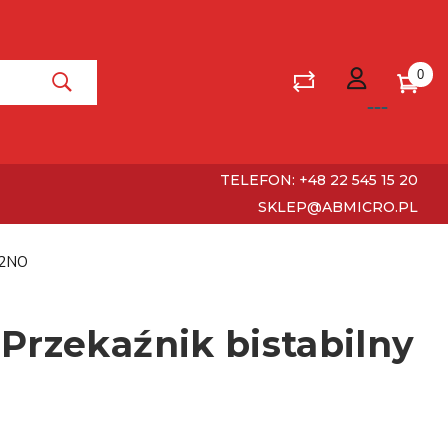
0
TELEFON: +48 22 545 15 20
SKLEP@ABMICRO.PL
 2NO
Przekaźnik bistabilny