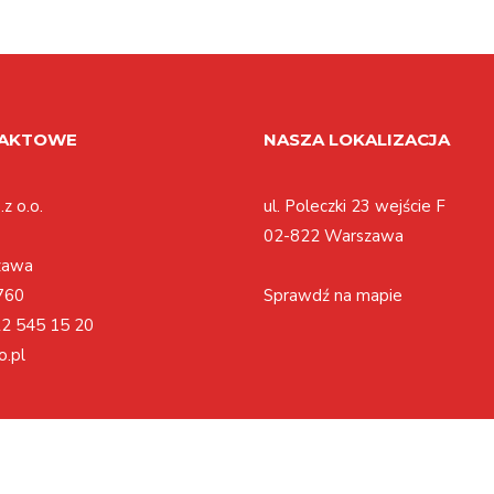
TAKTOWE
NASZA LOKALIZACJA
z o.o.
ul. Poleczki 23 wejście F
02-822 Warszawa
zawa
760
Sprawdź na mapie
2 545 15 20
o.pl
Polityka cookies
Regulamin
Polityka prywatności