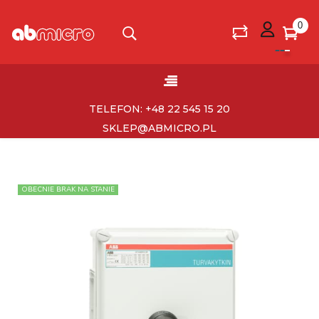
0
Toggle
☰
navigation
TELEFON: +48 22 545 15 20
SKLEP@ABMICRO.PL
OBECNIE BRAK NA STANIE