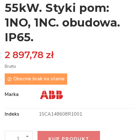
55kW. Styki pom:
1NO, 1NC. obudowa.
IP65.
2 897,78 zł
Brutto
Obecnie brak na stanie

Marka
Indeks
1SCA148608R1001
KUP PRODUKT