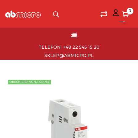
0
Toggle
☰
navigation
TELEFON: +48 22 545 15 20
SKLEP@ABMICRO.PL
OBECNIE BRAK NA STANIE