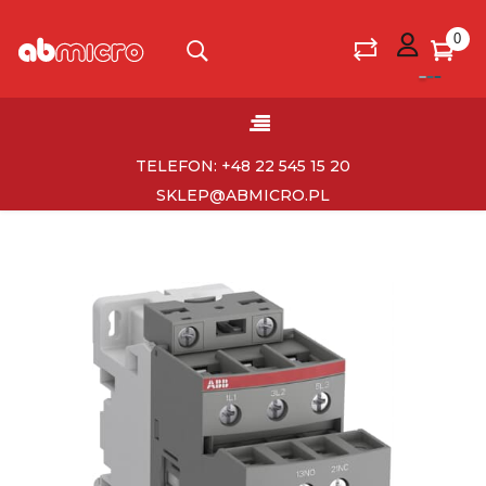
0
Toggle
☰
navigation
TELEFON: +48 22 545 15 20
SKLEP@ABMICRO.PL