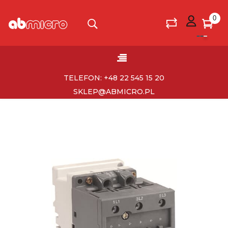
0
Toggle
☰
navigation
TELEFON: +48 22 545 15 20
SKLEP@ABMICRO.PL