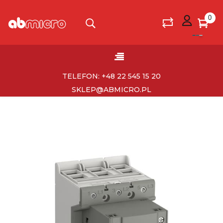
0
Toggle
☰
navigation
TELEFON: +48 22 545 15 20
SKLEP@ABMICRO.PL