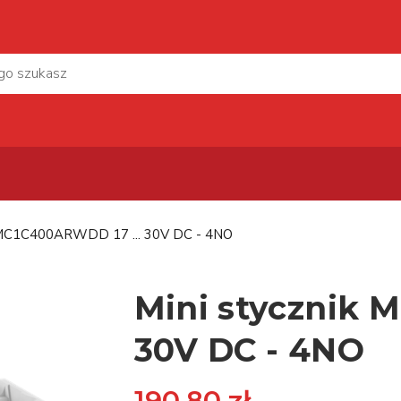
k MC1C400ARWDD 17 ... 30V DC - 4NO
Mini stycznik 
30V DC - 4NO
190,80 zł