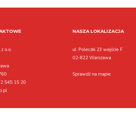
TAKTOWE
NASZA LOKALIZACJA
z o.o.
ul. Poleczki 23 wejście F
02-822 Warszawa
zawa
760
Sprawdź na mapie
2 545 15 20
o.pl
Polityka cookies
Regulamin
Polityka prywatności