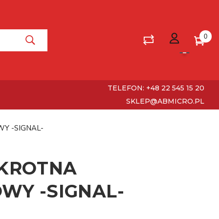
0
TELEFON: +48 22 545 15 20
SKLEP@ABMICRO.PL
Y -SIGNAL-
-KROTNA
WY -SIGNAL-