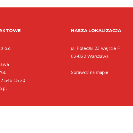
TAKTOWE
NASZA LOKALIZACJA
z o.o.
ul. Poleczki 23 wejście F
02-822 Warszawa
zawa
760
Sprawdź na mapie
2 545 15 20
o.pl
Polityka cookies
Regulamin
Polityka prywatności