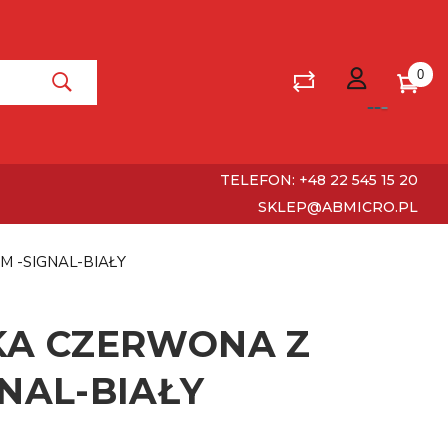
0
TELEFON: +48 22 545 15 20
SKLEP@ABMICRO.PL
M -SIGNAL-BIAŁY
KA CZERWONA Z
NAL-BIAŁY