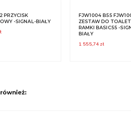
2 PRZYCISK
FJW1004 B55 FJW10
OWY -SIGNAL-BIAŁY
ZESTAW DO TOALET
RAMKI BASIC55 -SIG
ł
BIAŁY
1 555,74 zł
 również: