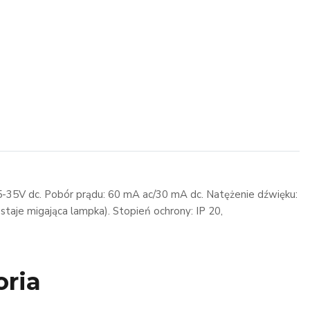
5-35V dc. Pobór prądu: 60 mA ac/30 mA dc. Natężenie dźwięku:
taje migająca lampka). Stopień ochrony: IP 20,
oria