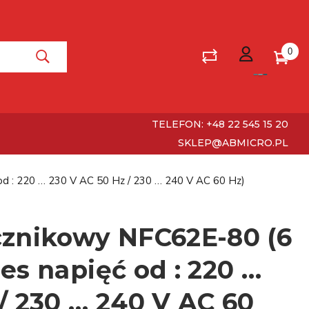
0
TELEFON: +48 22 545 15 20
SKLEP@ABMICRO.PL
od : 220 … 230 V AC 50 Hz / 230 … 240 V AC 60 Hz)
cznikowy NFC62E-80 (6
es napięć od : 220 …
/ 230 … 240 V AC 60