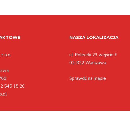
TAKTOWE
NASZA LOKALIZACJA
z o.o.
ul. Poleczki 23 wejście F
02-822 Warszawa
zawa
760
Sprawdź na mapie
2 545 15 20
o.pl
Polityka cookies
Regulamin
Polityka prywatności