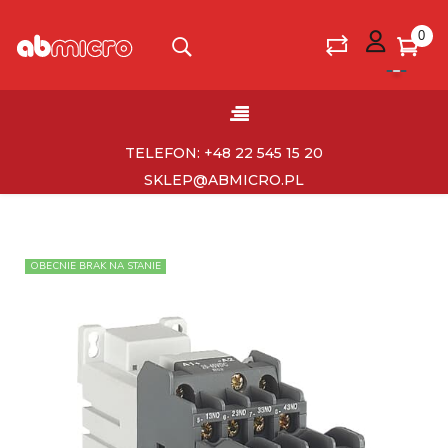
0
Toggle
☰
navigation
TELEFON: +48 22 545 15 20
SKLEP@ABMICRO.PL
OBECNIE BRAK NA STANIE