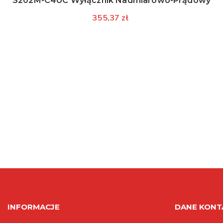
S202M-C4UC Wyłącznik Nadmiarowo-Prądowy
355,37 zł
INFORMACJE
DANE KON