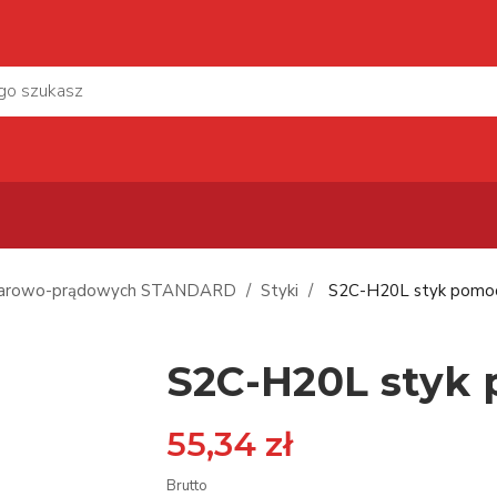
miarowo-prądowych STANDARD
Styki
S2C-H20L styk pomoc
S2C-H20L styk
55,34 zł
Brutto