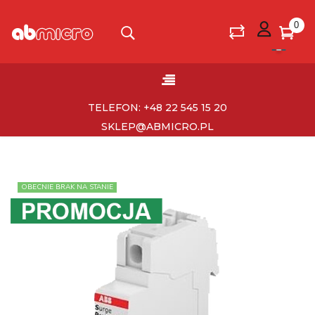
0
Toggle
☰
navigation
TELEFON: +48 22 545 15 20
SKLEP@ABMICRO.PL
OBECNIE BRAK NA STANIE