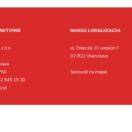
TAKTOWE
NASZA LOKALIZACJA
z o.o.
ul. Poleczki 23 wejście F
02-822 Warszawa
zawa
760
Sprawdź na mapie
2 545 15 20
o.pl
Polityka cookies
Regulamin
Polityka prywatności