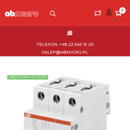
0
Toggle
☰
navigation
TELEFON: +48 22 545 15 20
SKLEP@ABMICRO.PL
OBECNIE BRAK NA STANIE