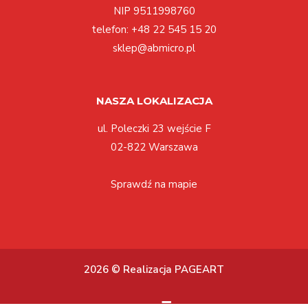
NIP 9511998760
telefon:
+48 22 545 15 20
sklep@abmicro.pl
NASZA LOKALIZACJA
ul. Poleczki 23 wejście F
02-822 Warszawa
Sprawdź na mapie
2026 © Realizacja PAGEART
Toggle
☰