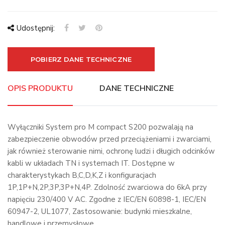
Udostępnij:
POBIERZ DANE TECHNICZNE
OPIS PRODUKTU
DANE TECHNICZNE
Wyłączniki System pro M compact S200 pozwalają na
zabezpieczenie obwodów przed przeciążeniami i zwarciami,
jak również sterowanie nimi, ochronę ludzi i długich odcinków
kabli w układach TN i systemach IT. Dostępne w
charakterystykach B,C,D,K,Z i konfiguracjach
1P,1P+N,2P,3P,3P+N,4P. Zdolność zwarciowa do 6kA przy
napięciu 230/400 V AC. Zgodne z IEC/EN 60898-1, IEC/EN
60947-2, UL1077, Zastosowanie: budynki mieszkalne,
handlowe i przemysłowe