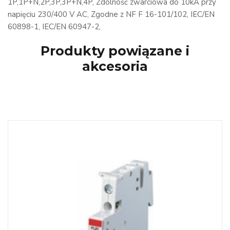
1P,1P+N,2P,3P,3P+N,4P, Zdolność zwarciowa do 10kA przy
napięciu 230/400 V AC, Zgodne z NF F 16-101/102, IEC/EN
60898-1, IEC/EN 60947-2,
Produkty powiązane i
akcesoria