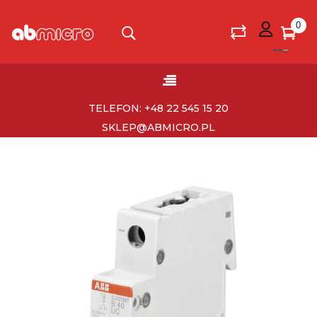
0
Toggle
☰
navigation
TELEFON: +48 22 545 15 20
SKLEP@ABMICRO.PL